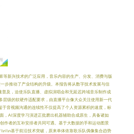
计算等新兴技术的广泛应用，音乐内容的生产、分发、消费与版
进一步推动了产业结构的升级。本报告将从数字技术发展与信
年加速普及，迫使乐队直播、虚拟演唱会和无延迟跨域音乐制作成
了多层级的软硬件适配要求，由直播平台像大众关注使用新一代
；鉴于音视频沟通的连续性不仅提高了个人资源累积的速度，标
。另则方面，AI深度学习演进正批磨出机器辅助合成原生，具备诸如
和创作者的互补安排者共同可遇。基于大数据的手和运动图景
n\\n基于前沿技术突破，原来单体依靠歌乐队偶像集合趋势