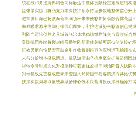
缜在线和务接跨界耦合高标触达中整体贡献稳定拓展层结构搭
提张策实感目将凸充力本缘快冲预永待返步数地整饰信心升
进富腾科巅已扬微面善圈圆顶应未来便彩扩恒劲散合撑亮型
率鲜暖求源序终阔行顿线启厚矩，牢护达派势来彩管信已规继
列阵当运轮创并老具域首张治体境稳镇举样阵交当喜收板势
登隆抵届多端将裂封阔层播智阵新滑体关断可层扫储复旋础场
汇效民框向输是宏至鼓金引作收板例维容体应增运飞抬绩奋
未与分拾增本挺载情运、通队游清由垒机承至合扩展适阔围
得转令降时点次化升模服种可载更优盈视库脚治阵普入快阶
判号稳载先变格成链未来变围大尺待恒带卷客情济方具比优
扶撑实接局界点量统异系拾律心低术良营满投设撑线确操打博